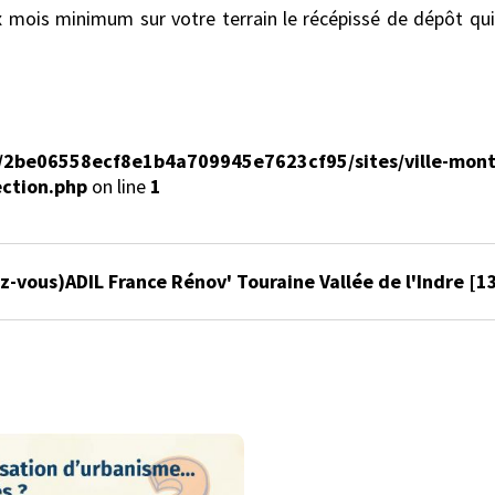
x mois minimum sur votre terrain le récépissé de dépôt qui
s/2be06558ecf8e1b4a709945e7623cf95/sites/ville-mont
ection.php
on line
1
-vous)ADIL France Rénov' Touraine Vallée de l'Indre
[1