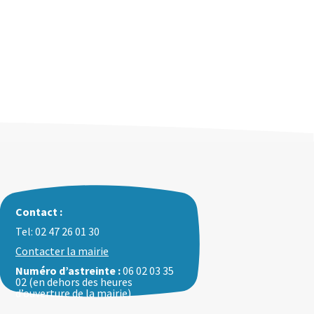
n
Contact :
Tel: 02 47 26 01 30
Contacter la mairie
Numéro d’astreinte :
06 02 03 35
02 (en dehors des heures
d’ouverture de la mairie)