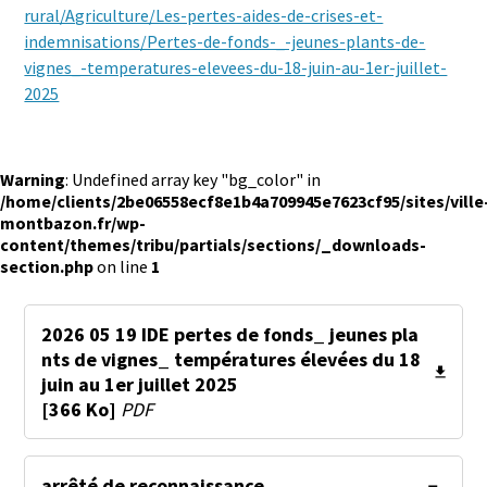
rural/Agriculture/Les-pertes-aides-de-crises-et-
indemnisations/Pertes-de-fonds-_-jeunes-plants-de-
vignes_-temperatures-elevees-du-18-juin-au-1er-juillet-
2025
Warning
: Undefined array key "bg_color" in
/home/clients/2be06558ecf8e1b4a709945e7623cf95/sites/ville
montbazon.fr/wp-
content/themes/tribu/partials/sections/_downloads-
section.php
on line
1
2026 05 19 IDE pertes de fonds_ jeunes pla
nts de vignes_ températures élevées du 18
juin au 1er juillet 2025
[366 Ko]
PDF
arrêté de reconnaissance