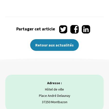
Partager
Partager
Partager
Partager cet article
sur
sur
sur
Twitter
Facebook
LinkedIn
Retour aux actualités
Adresse :
Hôtel de ville
Place André Delaunay
37250 Montbazon