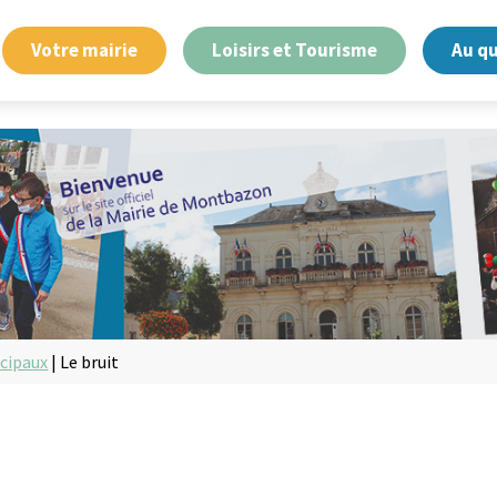
Votre mairie
Loisirs et Tourisme
Au q
cipaux
|
Le bruit