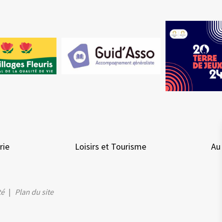
rie
Loisirs et Tourisme
Au
té
Plan du site