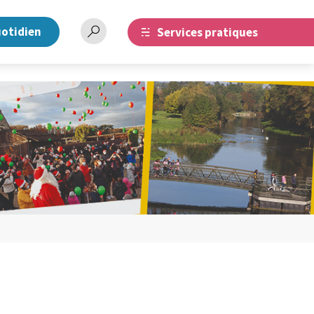
uotidien
Services pratiques
Barre
de
recherche